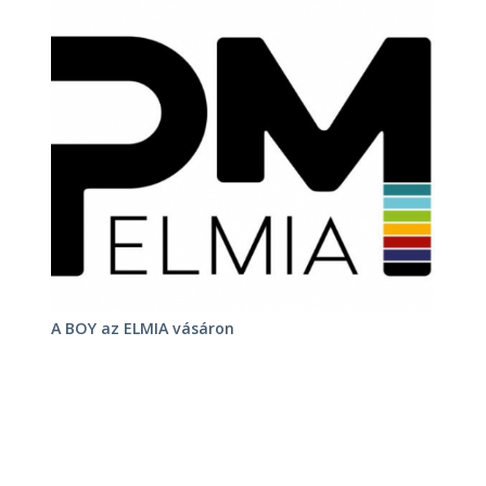
A BOY az ELMIA vásáron