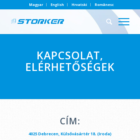
Magyar
English
Hrvatski
Românesc
KAPCSOLAT,
ELÉRHETŐSÉGEK
CÍM:
4025 Debrecen, Külsővásártér 18. (Iroda)