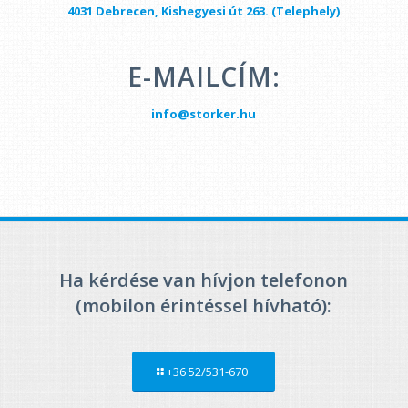
4031 Debrecen, Kishegyesi út 263. (Telephely)
E-MAILCÍM:
info@storker.hu
Ha kérdése van hívjon telefonon
(mobilon érintéssel hívható):
+36 52/531-670