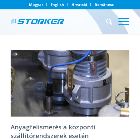
Magyar
English
Hrvatski
Românesc
Anyagfelismerés a központi
szállítórendszerek esetén