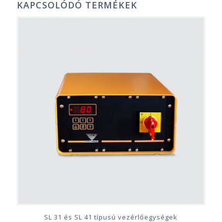
KAPCSOLÓDÓ TERMÉKEK
SL 31 és SL 41 típusú vezérlőegységek