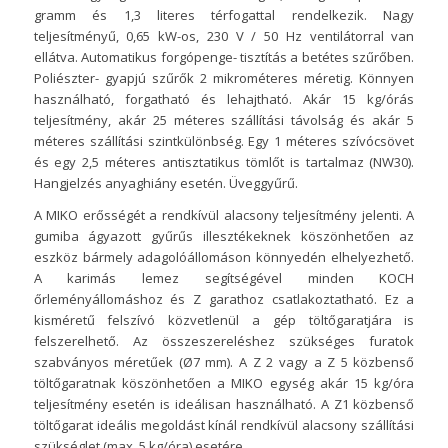
gramm és 1,3 literes térfogattal rendelkezik. Nagy
teljesítményű, 0,65 kW-os, 230 V / 50 Hz ventilátorral van
ellátva. Automatikus forgópenge- tisztítás a betétes szűrőben.
Poliészter- gyapjú szűrők 2 mikrométeres méretig. Könnyen
használható, forgatható és lehajtható. Akár 15 kg/órás
teljesítmény, akár 25 méteres szállítási távolság és akár 5
méteres szállítási szintkülönbség. Egy 1 méteres szívócsövet
és egy 2,5 méteres antisztatikus tömlőt is tartalmaz (NW30).
Hangjelzés anyaghiány esetén. Üveggyűrű.
A MIKO erősségét a rendkívül alacsony teljesítmény jelenti. A
gumiba ágyazott gyűrűs illesztékeknek köszönhetően az
eszköz bármely adagolóállomáson könnyedén elhelyezhető.
A karimás lemez segítségével minden KOCH
őrleményállomáshoz és Z garathoz csatlakoztatható. Ez a
kisméretű felszívó közvetlenül a gép töltőgaratjára is
felszerelhető. Az összeszereléshez szükséges furatok
szabványos méretűek (Ø7 mm). A Z 2 vagy a Z 5 közbenső
töltőgaratnak köszönhetően a MIKO egység akár 15 kg/óra
teljesítmény esetén is ideálisan használható. A Z1 közbenső
töltőgarat ideális megoldást kínál rendkívül alacsony szállítási
szükséglet (max. 5 kg/óra) esetére.